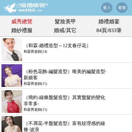
威秀總覽
髮妝美甲
婚禮婚宴
婚紗禮服
婚戒/其它
84頁/833筆
（和霖-婚禮造型～12支春仔花）
和霖男老師(14)
（粉色花飾-編髮造型）唯美的編髮造型·
新娘客
和霖男老師(11)
（簡約-線條盤髮造型）其實盤髮的變化
非常多·
和霖男老師(11)
（不凋花-半盤髮造型）富有紋理感的線
條·波浪