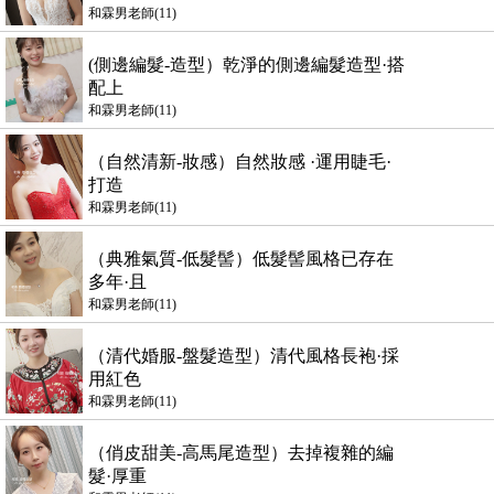
和霖男老師(11)
(側邊編髮-造型）乾淨的側邊編髮造型·搭
配上
和霖男老師(11)
（自然清新-妝感）自然妝感 ·運用睫毛·
打造
和霖男老師(11)
（典雅氣質-低髮髻）低髮髻風格已存在
多年·且
和霖男老師(11)
（清代婚服-盤髮造型）清代風格長袍·採
用紅色
和霖男老師(11)
（俏皮甜美-高馬尾造型）去掉複雜的編
髮·厚重