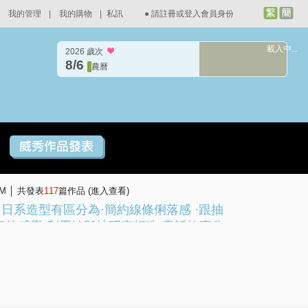
我的管理
|
我的購物
|
私訊
●
請註冊或登入會員身份
載入中...
2026 歲次
8/6
農曆
AM │ 共發表
117
篇作品 (
進入查看
)
日系造型有區分為·簡約線條俐落感 ·跟抽
氣的感覺·利用編髮技巧來打造·童話故事公