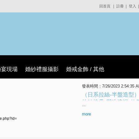
回首頁
|
註冊
|
登入
|
婚宴現場
婚紗禮服攝影
婚戒金飾 / 其他
發表時間：7/26/2023 2:54:35 
（日系拉絲-半盤造型）
拉絲堆疊·營造浪漫·仙
...
主風格相似的造型
more
le.php?id=