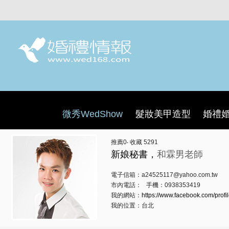
微秀WedShow
髮妝美甲造型
婚禮
推薦
0
‧ 收藏
5291
新娘秘書，
和霖男老師
電子信箱：a24525117@yahoo.com.tw
市內電話： 手機：0938353419
我的網站：
https://www.facebook.com/profi
我的位置：台北