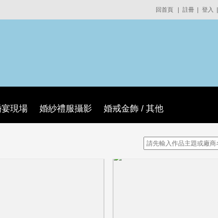
回首頁
|
註冊
|
登入
|
婚宴現場
婚紗禮服攝影
婚戒金飾 / 其他