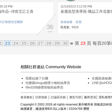
:35:18 PM
11/14/2013 3:12:55 PM
a奕融作品~沛宸文訂之喜
崔麗造型美學苑-雜誌工作花絮
莉莎整體造型團隊
新娘秘書，崔麗
36
觀看數 : 6926
more
2
23
24
25
26
27
28
29
30
第
23
頁 每頁20筆/
相關社群連結 Community Website
我要結婚了社團
全國新娘秘書
怡樂購ehogo婚禮小物粉絲專頁
LINE@eH
Wed168婚禮情報粉絲專頁
會員條款
│
社群規範
│
討論區目錄
│
廣告刊登
│
廠商澄清
│
隱私權聲
Copyright © 2002-2026 all rights reserved.著作權所有 情報資
維護建置，建議使用IE8.0以上版本 / 1024x768 瀏覽