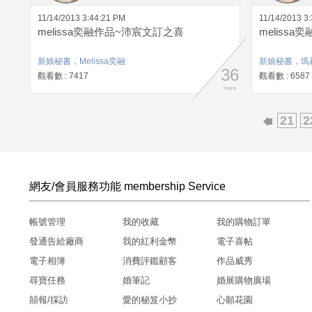
11/14/2013 3:44:21 PM
11/14/2013 3
melissa奕融作品~沛宸文訂之喜
meliss
新娘秘書，Melissa奕融
新娘秘書，瑪
36
觀看數 : 7417
觀看數 : 6587
more
21
2
網友/會員服務功能 membership Service
帳號管理
我的收藏
我的購物訂單
發通告給廠商
我的紅利金幣
電子喜帖
電子相簿
消費評鑑顧客
作品威秀
尋寶任務
婚筆記
婚展購物廣場
囍報/採訪
愛的秘笈小抄
心願花園