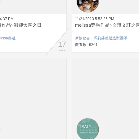
44:37 PM
11/21/2013 5:53:25 PM
a奕融作品~淑卿大喜之日
melissa奕融作品~文琪文訂之
issa奕融
新娘秘書，瑪莉莎整體造型團隊
17
觀看數 : 6201
more