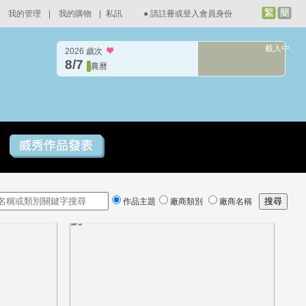
我的管理
|
我的購物
|
私訊
●
請註冊或登入會員身份
載入中...
2026 歲次
8/7
農曆
作品主題
廠商類別
廠商名稱