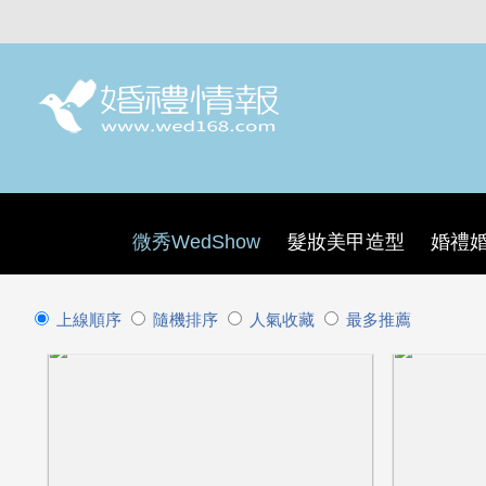
微秀WedShow
髮妝美甲造型
婚禮
上線順序
隨機排序
人氣收藏
最多推薦