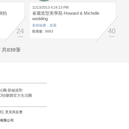
11/13/2013 4:24:13 PM
側拍
崔麗造型美學苑-Howard & Michelle
wedding
新娘秘書，崔麗
24
40
觀看數 : 6663
more
more
 共839筆
社團-新秘派對
OGO怡樂購官方生活圈
明
│
意見與反應
訊科技有限公司