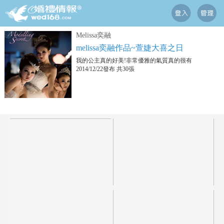
Melissa奕融
melissa奕融作品~萱婕大喜之日
我的公主真的好美!非常優雅的氣質真的很有
2014/12/22發布 共30張