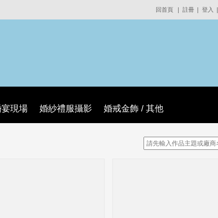
回首頁
|
註冊
|
登入
|
婚宴現場
婚紗禮服攝影
婚戒金飾 / 其他