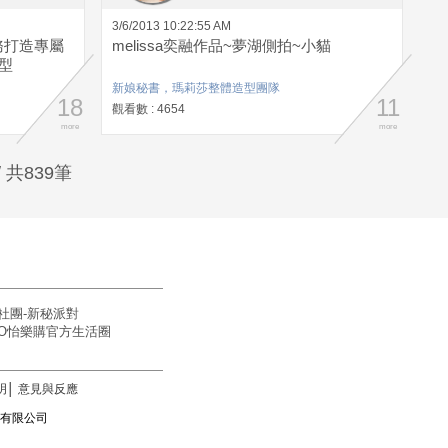
3/6/2013 10:22:55 AM
務打造專屬
melissa奕融作品~夢湖側拍~小貓
型
新娘秘書，瑪莉莎整體造型團隊
18
11
觀看數 : 4654
more
more
 共839筆
社團-新秘派對
OGO怡樂購官方生活圈
明
│
意見與反應
訊科技有限公司