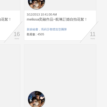
3/12/2013 10:41:00 AM
拍花絮！
melissa奕融作品~航琳訂婚自拍花絮！
新娘秘書，瑪莉莎整體造型團隊
16
11
觀看數 : 4505
more
more