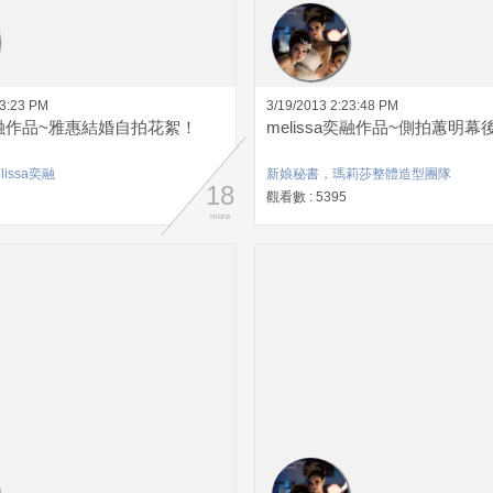
53:23 PM
3/19/2013 2:23:48 PM
a奕融作品~雅惠結婚自拍花絮！
melissa奕融作品~側拍蕙明幕
issa奕融
新娘秘書，瑪莉莎整體造型團隊
18
觀看數 : 5395
more