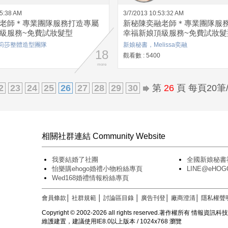
55:38 AM
3/7/2013 10:53:32 AM
老師＊專業團隊服務打造專屬
新秘陳奕融老師＊專業團隊服
級服務~免費試妝髮型
幸福新娘頂級服務~免費試妝髮
莉莎整體造型團隊
新娘秘書，Melissa奕融
18
觀看數 : 5400
more
2
23
24
25
26
27
28
29
30
第
26
頁 每頁20筆/
相關社群連結 Community Website
我要結婚了社團
全國新娘秘書
怡樂購ehogo婚禮小物粉絲專頁
LINE@eH
Wed168婚禮情報粉絲專頁
會員條款
│
社群規範
│
討論區目錄
│
廣告刊登
│
廠商澄清
│
隱私權聲
Copyright © 2002-2026 all rights reserved.著作權所有 情報資
維護建置，建議使用IE8.0以上版本 / 1024x768 瀏覽