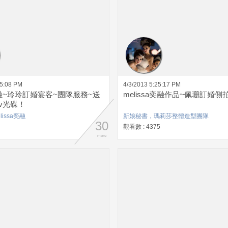
15:08 PM
4/3/2013 5:25:17 PM
a奕融~玲玲訂婚宴客~團隊服務~送
melissa奕融作品~佩珊訂婚側
v光碟！
issa奕融
新娘秘書，瑪莉莎整體造型團隊
30
觀看數 : 4375
more