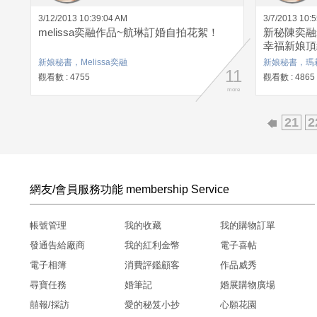
3/12/2013 10:39:04 AM
3/7/2013 10:
melissa奕融作品~航琳訂婚自拍花絮！
新秘陳奕融
幸福新娘頂
新娘秘書，Melissa奕融
新娘秘書，瑪
11
觀看數 : 4755
觀看數 : 4865
more
21
2
網友/會員服務功能 membership Service
帳號管理
我的收藏
我的購物訂單
發通告給廠商
我的紅利金幣
電子喜帖
電子相簿
消費評鑑顧客
作品威秀
尋寶任務
婚筆記
婚展購物廣場
囍報/採訪
愛的秘笈小抄
心願花園