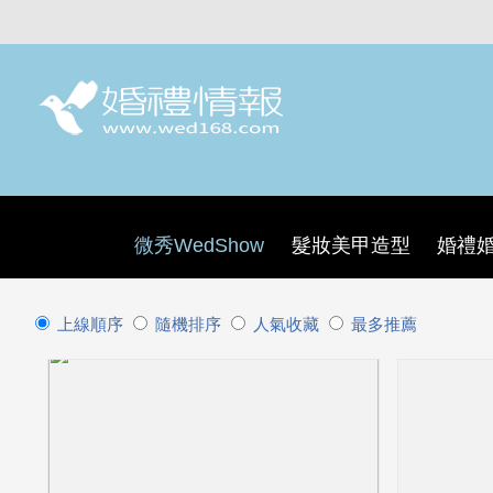
微秀WedShow
髮妝美甲造型
婚禮
上線順序
隨機排序
人氣收藏
最多推薦