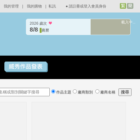
我的管理
|
我的購物
|
私訊
●
請註冊或登入會員身份
載入中...
2026 歲次
8/8
農曆
作品主題
廠商類別
廠商名稱