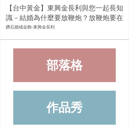
【台中黃金】東興金長利與您一起長知
識－結婚為什麼要放鞭炮？放鞭炮要在
哪個時間呢？
鑽石婚戒金飾-東興金長利
部落格
作品秀