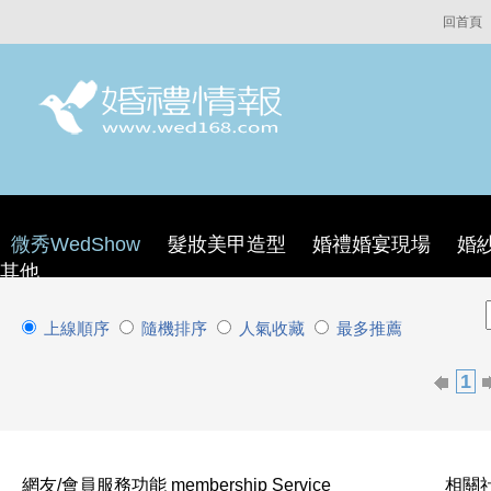
回首頁
微秀WedShow
髮妝美甲造型
婚禮婚宴現場
婚
其他
上線順序
隨機排序
人氣收藏
最多推薦
1
網友/會員服務功能 membership Service
相關社群