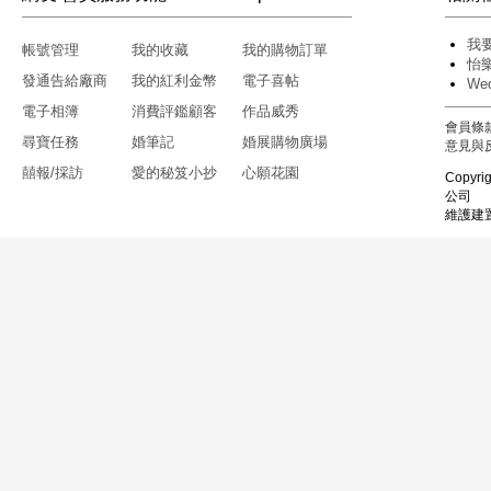
我
帳號管理
我的收藏
我的購物訂單
怡
發通告給廠商
我的紅利金幣
電子喜帖
We
電子相簿
消費評鑑顧客
作品威秀
會員條
尋寶任務
婚筆記
婚展購物廣場
意見與
囍報/採訪
愛的秘笈小抄
心願花園
Copyri
公司
維護建置