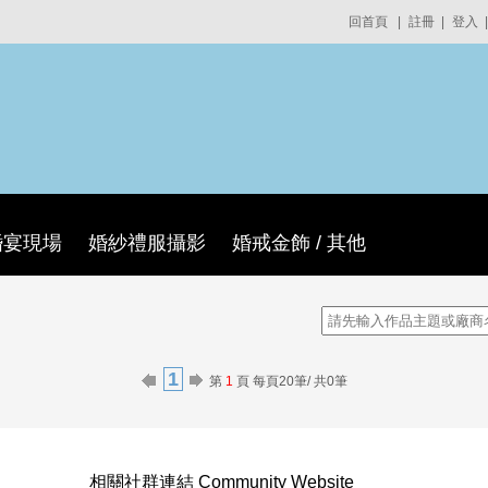
回首頁
|
註冊
|
登入
|
婚宴現場
婚紗禮服攝影
婚戒金飾 / 其他
1
第
1
頁 每頁20筆/ 共0筆
相關社群連結 Community Website