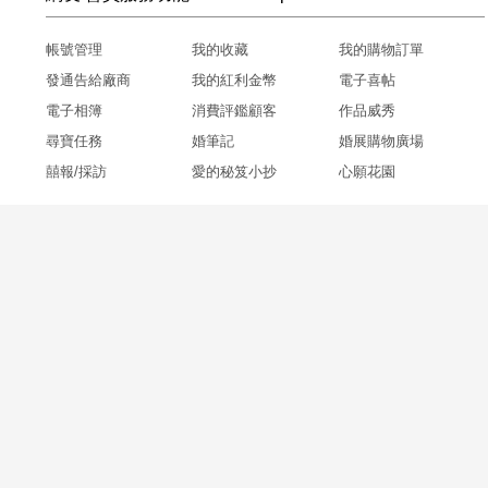
帳號管理
我的收藏
我的購物訂單
發通告給廠商
我的紅利金幣
電子喜帖
電子相簿
消費評鑑顧客
作品威秀
尋寶任務
婚筆記
婚展購物廣場
囍報/採訪
愛的秘笈小抄
心願花園