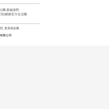
社團-新秘派對
OGO怡樂購官方生活圈
明
│
意見與反應
訊科技有限公司