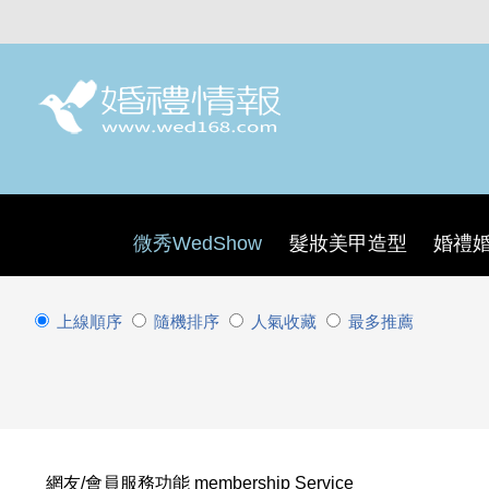
微秀WedShow
髮妝美甲造型
婚禮
上線順序
隨機排序
人氣收藏
最多推薦
網友/會員服務功能 membership Service