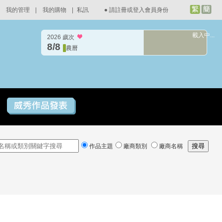
我的管理
|
我的購物
|
私訊
●
請註冊或登入會員身份
載入中...
2026 歲次
8/8
農曆
作品主題
廠商類別
廠商名稱