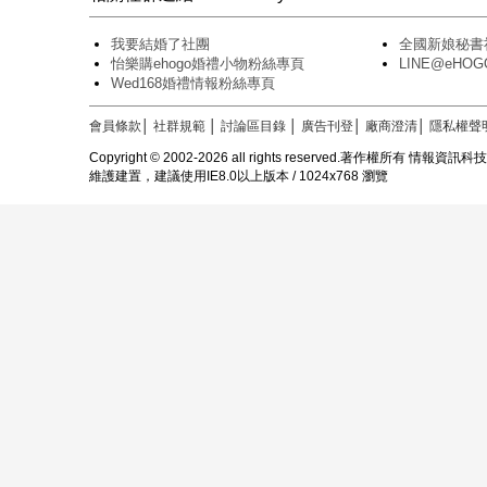
我要結婚了社團
全國新娘秘書
怡樂購ehogo婚禮小物粉絲專頁
LINE@eH
Wed168婚禮情報粉絲專頁
會員條款
│
社群規範
│
討論區目錄
│
廣告刊登
│
廠商澄清
│
隱私權聲
Copyright © 2002-2026 all rights reserved.著作權所有 情報資
維護建置，建議使用IE8.0以上版本 / 1024x768 瀏覽