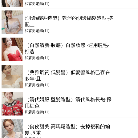
和霖男老師(11)
(側邊編髮-造型）乾淨的側邊編髮造型·搭
配上
和霖男老師(11)
（自然清新-妝感）自然妝感 ·運用睫毛·
打造
和霖男老師(11)
（典雅氣質-低髮髻）低髮髻風格已存在
多年·且
和霖男老師(11)
（清代婚服-盤髮造型）清代風格長袍·採
用紅色
和霖男老師(11)
（俏皮甜美-高馬尾造型）去掉複雜的編
髮·厚重