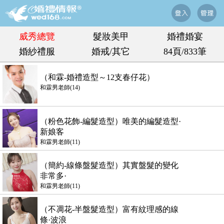
威秀總覽
髮妝美甲
婚禮婚宴
婚紗禮服
婚戒/其它
84頁/833筆
（和霖-婚禮造型～12支春仔花）
和霖男老師(14)
（粉色花飾-編髮造型）唯美的編髮造型·
新娘客
和霖男老師(11)
（簡約-線條盤髮造型）其實盤髮的變化
非常多·
和霖男老師(11)
（不凋花-半盤髮造型）富有紋理感的線
條·波浪