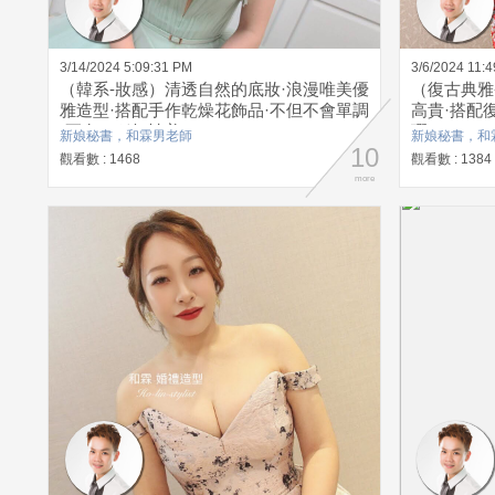
3/14/2024 5:09:31 PM
3/6/2024 11:
（韓系-妝感）清透自然的底妝·浪漫唯美優
（復古典雅
雅造型·搭配手作乾燥花飾品·不但不會單調
高貴·搭配
·更有一種知性美
瑕
新娘秘書，和霖男老師
新娘秘書，和
10
觀看數 : 1468
觀看數 : 1384
more