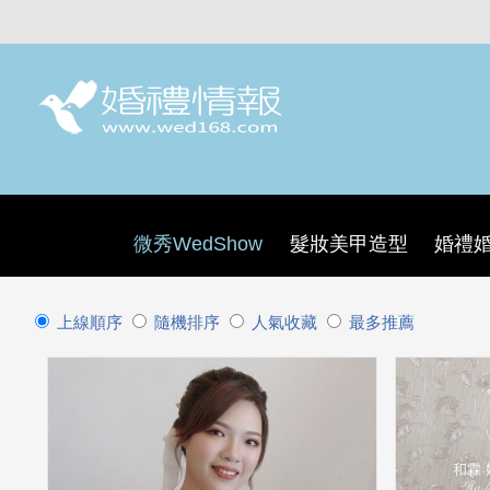
微秀WedShow
髮妝美甲造型
婚禮
上線順序
隨機排序
人氣收藏
最多推薦