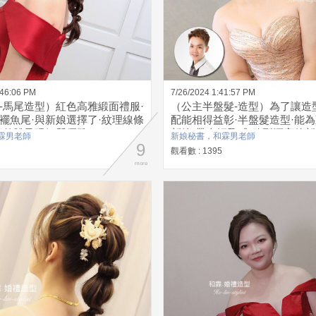
:46:06 PM
7/26/2024 1:41:57 PM
-馬尾造型）紅色高雅緞面禮服·
（公主半盤髮-造型）為了讓造
襬魚尾·與新娘選擇了·紋理線條
配能相得益彰·半盤髮造型·能
讓整體呈現氣質優雅
新娘·帶來輕盈感·臉型漂亮的新
霖男老師
新娘秘書，和霖男老師
9
可以留些許髮絲·讓臉型輪廓不
觀看數 : 1395
能有修飾效果·及自然浪漫的感
more