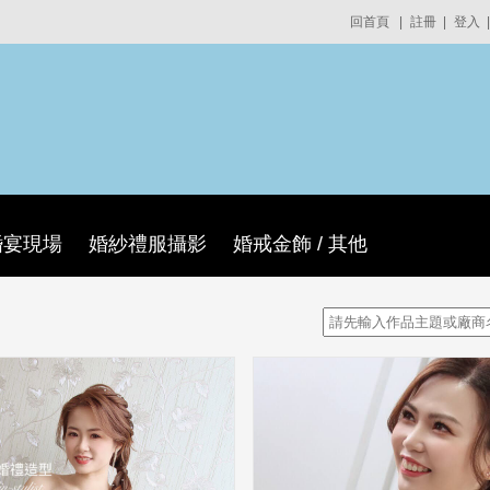
回首頁
|
註冊
|
登入
|
婚宴現場
婚紗禮服攝影
婚戒金飾 / 其他