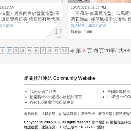
:18:17 AM
10/5/2023 3:53:52 PM
-造型）經典的白紗盤髮造型·不
（不凋花-低馬尾造型）低馬尾
·還是覺得好美·依舊沒有年代感
凋花飾品 ·極簡風格不失優雅·
系的妝容·搭配簡單的盤髮·這就是
拖尾禮服 ·呈現優雅氣質·動人
霖男老師
新娘秘書，和霖男老師
單美可以那麼雋永
17
觀看數 : 1498
more
1
2
3
4
5
6
7
8
9
10
第
2
頁 每頁20筆/ 共83
相關社群連結 Community Website
我要結婚了社團
全國新娘秘書
怡樂購ehogo婚禮小物粉絲專頁
LINE@eH
Wed168婚禮情報粉絲專頁
會員條款
│
社群規範
│
討論區目錄
│
廣告刊登
│
廠商澄清
│
隱私權聲
Copyright © 2002-2026 all rights reserved.著作權所有 情報資
維護建置，建議使用IE8.0以上版本 / 1024x768 瀏覽