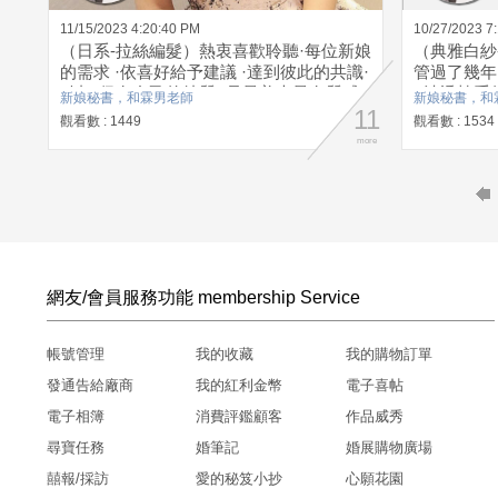
11/15/2023 4:20:40 PM
10/27/2023 7
（日系-拉絲編髮）熱衷喜歡聆聽·每位新娘
（典雅白紗
的需求 ·依喜好給予建議 ·達到彼此的共識·
管過了幾年
默契·保有自己的特質 ·是最美也最有質感·
· 清透韓
新娘秘書，和霖男老師
新娘秘書，和
日系拉絲編髮 ·線條感髮型 ·細心做好每一
11
為什麼·簡
觀看數 : 1449
觀看數 : 1534
個細節 ·打造專屬的獨特氣質
more
網友/會員服務功能 membership Service
帳號管理
我的收藏
我的購物訂單
發通告給廠商
我的紅利金幣
電子喜帖
電子相簿
消費評鑑顧客
作品威秀
尋寶任務
婚筆記
婚展購物廣場
囍報/採訪
愛的秘笈小抄
心願花園