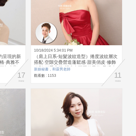
10/18/2024 5:34:01 PM
約呈現的新
（肩上日系-短髮波紋造型）捲度波紋層次
格·典雅不
搭配·空隙交疊營造蓬鬆感·甜美俏皮·修飾
更加突顯·
臉型·耐看典雅·營造出不同的風格·呈現小
新娘秘書，和霖男老師
17
女人般的典雅氣質
11
觀看數 : 1153
more
more