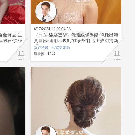
4/17/2024 12:30:04 AM
合金飾品·呈
（日系-盤髮造型）優雅線條盤髮·襯托出純
典耐看·演繹
真自然·運用不規則的線條·打造出夢幻清新
感
新娘秘書，和霖男老師
11
11
觀看數 : 1342
more
more