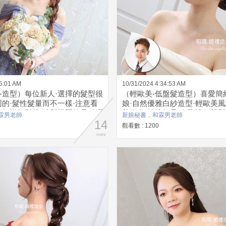
55:01 AM
10/31/2024 4:34:53 AM
-造型）每位新人·選擇的髮型很
（輕歐美-低盤髮造型）喜愛簡
同的·髮性髮量而不一樣·注意看
娘·自然優雅白紗造型·輕歐美風
倪·增加髮片·編髮搭配飾品點綴
落俗套·珍珠飾品點綴·讓低盤髮
霖男老師
新娘秘書，和霖男老師
漫典雅·像走在城堡裡的公主
14
氣質優雅
觀看數 : 1200
more