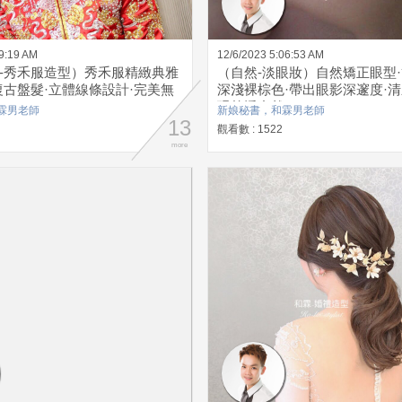
49:19 AM
12/6/2023 5:06:53 AM
-秀禾服造型）秀禾服精緻典雅
（自然-淡眼妝）自然矯正眼型
復古盤髮·立體線條設計·完美無
深淺裸棕色·帶出眼影深邃度·清
現乾淨自然
霖男老師
新娘秘書，和霖男老師
13
觀看數 : 1522
more