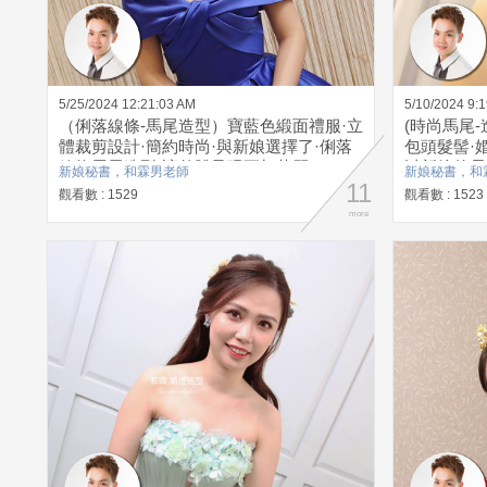
5/25/2024 12:21:03 AM
5/10/2024 9:
（俐落線條-馬尾造型）寶藍色緞面禮服·立
(時尚馬尾
體裁剪設計·簡約時尚·與新娘選擇了·俐落
包頭髮髻·
線條馬尾造型·讓整體呈現更加華麗
以新娘的長
新娘秘書，和霖男老師
新娘秘書，和
11
尚的馬尾造
觀看數 : 1529
觀看數 : 1523
more