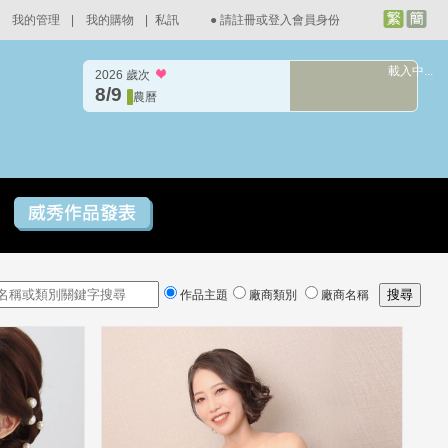
我的管理
|
我的購物
|
私訊
●
請註冊或登入會員身份
載入中...
2026 歲次
8/9
農曆
作品主題
廠商類別
廠商名稱