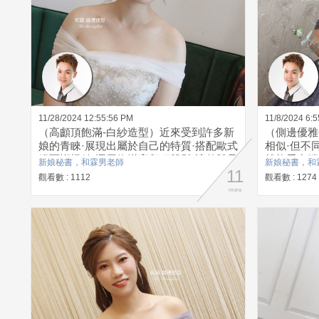
11/28/2024 12:55:56 PM
11/8/2024 6:
（高顱頂飽滿-白紗造型）近來受到許多新
（側邊優雅
娘的青睞·展現出屬於自己的特質·搭配歐式
相似·但不
緞面蝴蝶結·運用飽滿高顱頂盤髮·讓整體呈
就能看出端
新娘秘書，和霖男老師
新娘秘書，和
現氣質典雅·更加華麗
11
·呈現出浪
觀看數 : 1112
觀看數 : 1274
more