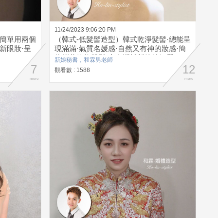
11/24/2023 9:06:20 PM
·簡單用兩個
（韓式-低髮髻造型）韓式乾淨髮髻·總能呈
新眼妝·呈
現滿滿·氣質名媛感·自然又有神的妝感·簡
約俐落線條盤髮·完全襯托新娘的氣質
新娘秘書，和霖男老師
7
12
觀看數 : 1588
more
more