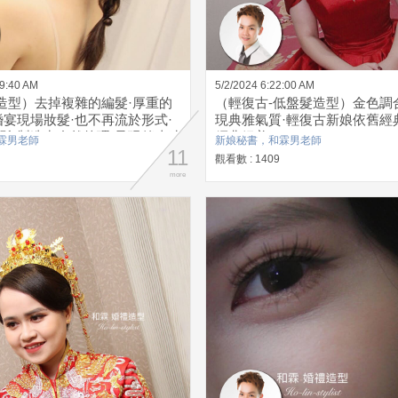
19:40 AM
5/2/2024 6:22:00 AM
-造型）去掉複雜的編髮·厚重的
（輕復古-低盤髮造型）金色調
婚宴現場妝髮·也不再流於形式·
現典雅氣質·輕復古新娘依舊經
髮·製造出自然紋理·呈現俏皮時
經典絕美
霖男老師
新娘秘書，和霖男老師
型
11
觀看數 : 1409
more