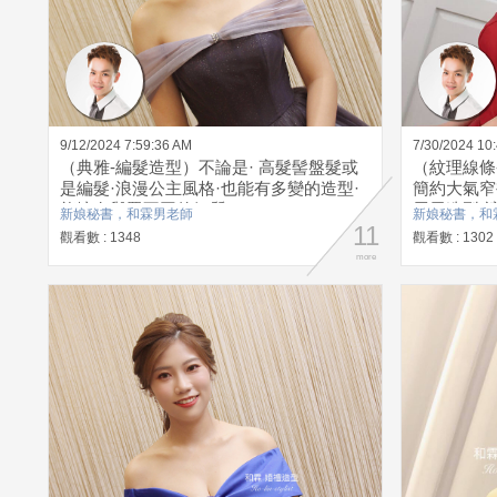
9/12/2024 7:59:36 AM
7/30/2024 10
（典雅-編髮造型）不論是· 高髮髻盤髮或
（紋理線條
是編髮·浪漫公主風格·也能有多變的造型·
簡約大氣窄
能擁有與眾不同的氣質
馬尾造型·
新娘秘書，和霖男老師
新娘秘書，和
11
觀看數 : 1348
觀看數 : 1302
more