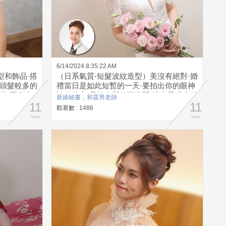
6/14/2024 8:35:22 AM
型和飾品·搭
（日系氣質-短髮波紋造型）美沒有絕對·婚
為頭髮較多的
禮當日是如此短暫的一天·要拍出你的眼神
娘·兩側也
情緒笑容·只能在與你互動間·找出最適合的
新娘秘書，和霖男老師
會過於明顯·
11
容顏
11
觀看數 : 1486
覺
more
more