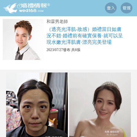
和霖男老師
（透亮光澤肌-妝感）婚禮當日如膚
況不錯·婚禮前有確實保養·就可以呈
現水嫩光澤肌膚·漂亮完美登場
2023/07/27發布 共6張