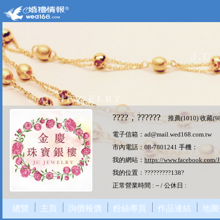
????，??????
推薦(
1010
) 收藏(9
電子信箱：ad@mail.wed168.com.tw
市內電話：08-7801241 手機：
我的網站：
https://www.facebook.com/
我的位置：?????????138?
正常營業時間 : ~ / 公休日 :
總覽
主頁
詢價報價
粉絲專頁
作品連結
地圖