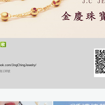
ook.com/JingChingJewelry/
138號