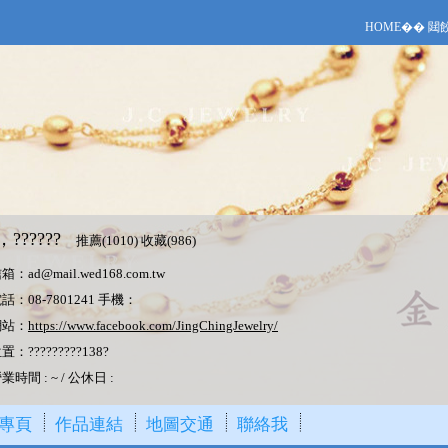
HOME
��
閮
，??????
推薦(
1010
) 收藏(986)
：ad@mail.wed168.com.tw
：08-7801241 手機：
網站：
https://www.facebook.com/JingChingJewelry/
：?????????138?
時間 : ~ / 公休日 :
專頁
作品連結
地圖交通
聯絡我