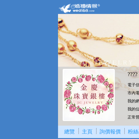
????
電子信箱
市內電話
我的
我的位置
正常營業
總覽
主頁
詢價報價
粉絲