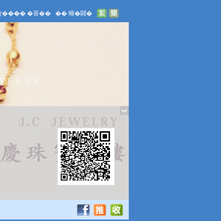
餃��
��
�蒈��
��
蝘�閮�