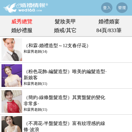
威秀總覽
髮妝美甲
婚禮婚宴
婚紗禮服
婚戒/其它
84頁/833筆
（和霖-婚禮造型～12支春仔花）
和霖男老師(14)
（粉色花飾-編髮造型）唯美的編髮造型·
新娘客
和霖男老師(11)
（簡約-線條盤髮造型）其實盤髮的變化
非常多·
和霖男老師(11)
（不凋花-半盤髮造型）富有紋理感的線
條·波浪