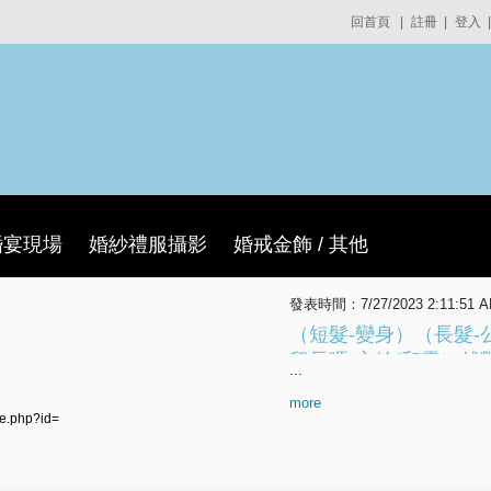
回首頁
|
註冊
|
登入
|
婚宴現場
婚紗禮服攝影
婚戒金飾 / 其他
發表時間：7/27/2023 2:11:51 
（短髮-變身）（長髮
留長嗎·交給(和霖）就
...
你變身·長髮公主·對於
more
完全騙到身邊的人·以
le.php?id=