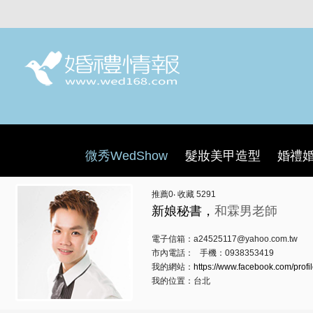
微秀WedShow
髮妝美甲造型
婚禮
推薦
0
‧ 收藏
5291
新娘秘書，
和霖男老師
電子信箱：a24525117@yahoo.com.tw
市內電話： 手機：0938353419
我的網站：
https://www.facebook.com/profi
我的位置：台北