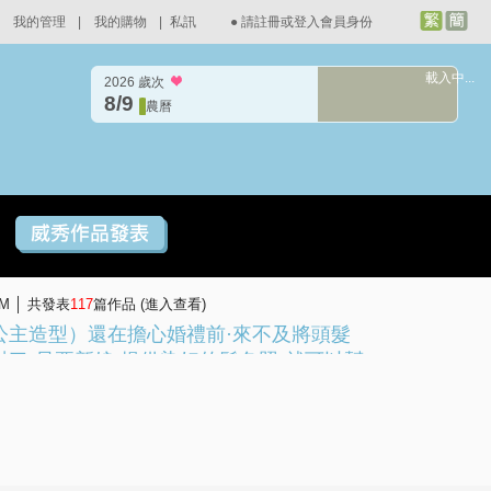
我的管理
|
我的購物
|
私訊
●
請註冊或登入會員身份
載入中...
2026 歲次
8/9
農曆
AM │ 共發表
117
篇作品 (
進入查看
)
-公主造型）還在擔心婚禮前·來不及將頭髮
對了·只要新娘·提供染好的髮色照·就可以幫
挑選髮片·顏色非常精準·每次接完都是·可以
為是新娘本身的頭髮·真的自然到看不出來啦