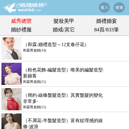
威秀總覽
髮妝美甲
婚禮婚宴
婚紗禮服
婚戒/其它
84頁/833筆
（和霖-婚禮造型～12支春仔花）
和霖男老師(14)
（粉色花飾-編髮造型）唯美的編髮造型·
新娘客
和霖男老師(11)
（簡約-線條盤髮造型）其實盤髮的變化
非常多·
和霖男老師(11)
（不凋花-半盤髮造型）富有紋理感的線
條·波浪