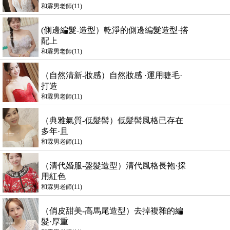
和霖男老師(11)
(側邊編髮-造型）乾淨的側邊編髮造型·搭
配上
和霖男老師(11)
（自然清新-妝感）自然妝感 ·運用睫毛·
打造
和霖男老師(11)
（典雅氣質-低髮髻）低髮髻風格已存在
多年·且
和霖男老師(11)
（清代婚服-盤髮造型）清代風格長袍·採
用紅色
和霖男老師(11)
（俏皮甜美-高馬尾造型）去掉複雜的編
髮·厚重