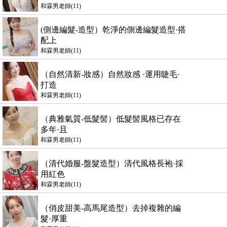
和霖男老師(11)
(側邊編髮-造型）乾淨的側邊編髮造型·搭
配上
和霖男老師(11)
（自然清新-妝感）自然妝感 ·運用睫毛·
打造
和霖男老師(11)
（典雅氣質-低髮髻）低髮髻風格已存在
多年·且
和霖男老師(11)
（清代婚服-盤髮造型）清代風格長袍·採
用紅色
和霖男老師(11)
（俏皮甜美-高馬尾造型）去掉複雜的編
髮·厚重