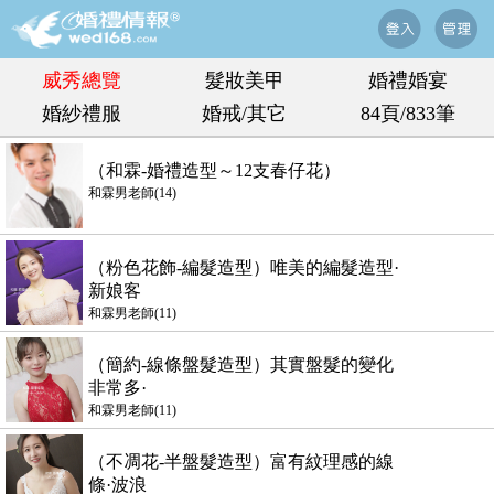
威秀總覽
髮妝美甲
婚禮婚宴
婚紗禮服
婚戒/其它
84頁/833筆
（和霖-婚禮造型～12支春仔花）
和霖男老師(14)
（粉色花飾-編髮造型）唯美的編髮造型·
新娘客
和霖男老師(11)
（簡約-線條盤髮造型）其實盤髮的變化
非常多·
和霖男老師(11)
（不凋花-半盤髮造型）富有紋理感的線
條·波浪