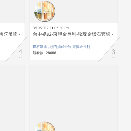
8/19/2017 11:05:20 PM
陀吊墜 -
台中婚戒-東興金長利-玫瑰金鑽石套鍊 -
鑽石婚戒，鑽石婚戒金飾-東興金長利
4
3
觀看數 : 28686
more
more