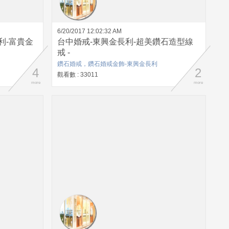
6/20/2017 12:02:32 AM
利-富貴金
台中婚戒-東興金長利-超美鑽石造型線
戒 -
鑽石婚戒，鑽石婚戒金飾-東興金長利
4
2
觀看數 : 33011
more
more