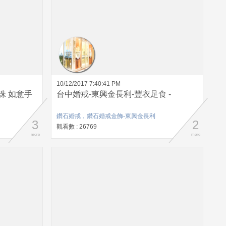
10/12/2017 7:40:41 PM
珠 如意手
台中婚戒-東興金長利-豐衣足食 -
鑽石婚戒，鑽石婚戒金飾-東興金長利
3
2
觀看數 : 26769
more
more