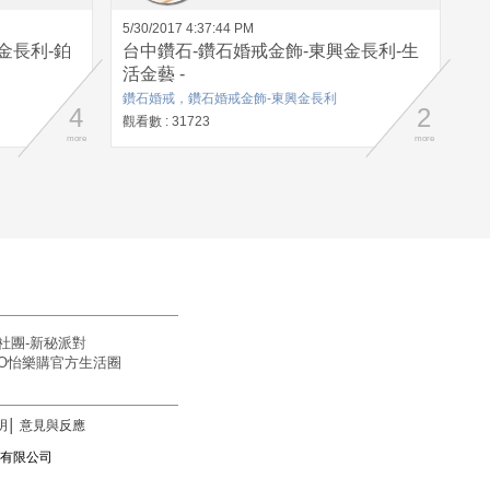
5/30/2017 4:37:44 PM
金長利-鉑
台中鑽石-鑽石婚戒金飾-東興金長利-生
活金藝 -
鑽石婚戒，鑽石婚戒金飾-東興金長利
4
2
觀看數 : 31723
more
more
社團-新秘派對
OGO怡樂購官方生活圈
明
│
意見與反應
訊科技有限公司