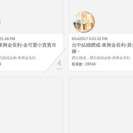
:51:48 PM
9/14/2017 6:01:32 PM
東興金長利-金可愛小貴賓吊
台中結婚鑽戒-東興金長利-
鍊 -
石婚戒金飾-東興金長利
鑽石婚戒，鑽石婚戒金飾-東興金長利
4
9
觀看數 : 28548
more