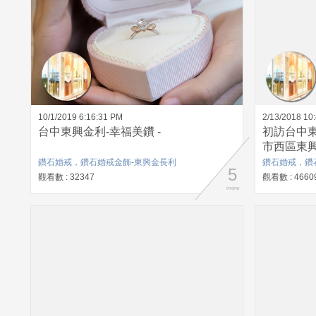
10/1/2019 6:16:31 PM
2/13/2018 10
台中東興金利-幸福美鑽 -
初訪台中東
市西區東興
店家的鑽石
鑽石婚戒，鑽石婚戒金飾-東興金長利
鑽石婚戒，鑽
5
保證所購買
觀看數 : 32347
觀看數 : 4660
more
最棒的是
修改戒圍
利珠寶跟
一間評價
樓…..老
老闆娘徐小
鑽石婚戒金
東興路三段8
https://w