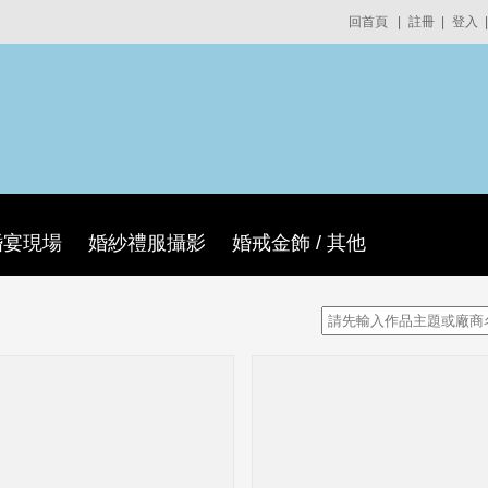
回首頁
|
註冊
|
登入
|
婚宴現場
婚紗禮服攝影
婚戒金飾 / 其他