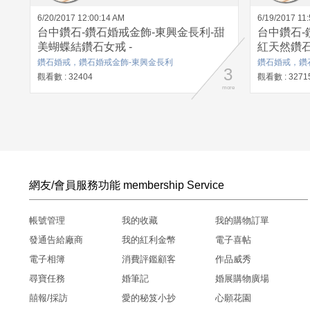
6/20/2017 12:00:14 AM
6/19/2017 11
台中鑽石-鑽石婚戒金飾-東興金長利-甜
台中鑽石-
美蝴蝶結鑽石女戒 -
紅天然鑽石
鑽石婚戒，鑽石婚戒金飾-東興金長利
鑽石婚戒，鑽
3
觀看數 : 32404
觀看數 : 3271
more
網友/會員服務功能 membership Service
帳號管理
我的收藏
我的購物訂單
發通告給廠商
我的紅利金幣
電子喜帖
電子相簿
消費評鑑顧客
作品威秀
尋寶任務
婚筆記
婚展購物廣場
囍報/採訪
愛的秘笈小抄
心願花園