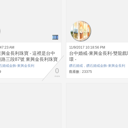
:47:23 AM
11/9/2017 10:18:56 PM
興金長利珠寶 - 這裡是台中
台中婚戒-東興金長利-雙龍戲
路三段87號 東興金長利珠寶
環 -
除了有GIA 國際證書之外，
石婚戒金飾-東興金長利
鑽石婚戒，鑽石婚戒金飾-東興金長利
0
的商品20天內買貴退差額，
9
觀看數 : 23375
終身保固，未來要是要清潔或
more
、甚至都可以免費補鑽。 金長
傳統印象的銀樓不太一樣，是
非常高很年輕時尚的鑽石銀
闆尤先生服務實在、價格公道，
姐細心又親切！ FB搜尋：
飾-東興金長利 台中市西區
7號 電話：04-2320-0358
ww.facebook.com/Weddingdia/