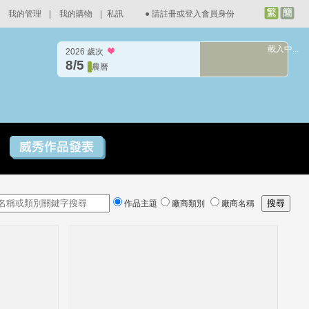
我的管理
|
我的購物
|
私訊
●
請註冊或登入會員身份
載入中...
2026 歲次
8/5
農曆
作品主題
廠商類別
廠商名稱