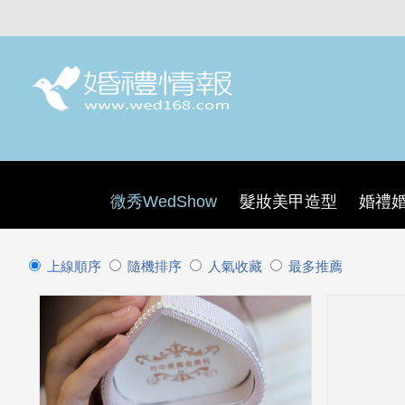
微秀WedShow
髮妝美甲造型
婚禮
上線順序
隨機排序
人氣收藏
最多推薦