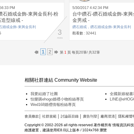
:56:33 PM
5/30/2017 4:42:34 PM
鑽石婚戒金飾-東興金長利-粉
台中鑽石-鑽石婚戒金飾-東興
造型線戒 -
金男戒 -
石婚戒金飾-東興金長利
鑽石婚戒，鑽石婚戒金飾-東興金長利
3
5
觀看數 : 32441
more
1
2
第
1
頁 每頁20筆/ 共32筆
相關社群連結 Community Website
我要結婚了社團
全國新娘秘書
怡樂購ehogo婚禮小物粉絲專頁
LINE@eH
Wed168婚禮情報粉絲專頁
會員條款
│
社群規範
│
討論區目錄
│
廣告刊登
│
廠商澄清
│
隱私權聲
Copyright © 2002-2026 all rights reserved.著作權所有 情報資
維護建置，建議使用IE8.0以上版本 / 1024x768 瀏覽