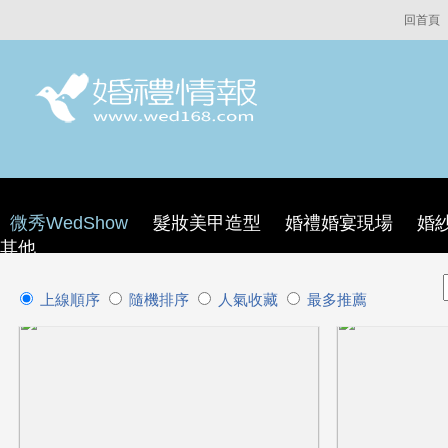
回首頁
微秀WedShow
髮妝美甲造型
婚禮婚宴現場
婚
其他
上線順序
隨機排序
人氣收藏
最多推薦