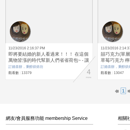
11/23/2016 2:16:37 PM
11/23/2016 2:14:
即將要結婚的新人看過來！！！ 在這個
囍巧克力(單層
萬物皆漲的時代幫新人們省省荷包~ - 讓
草莓巧克力 
訂購囍餅數量較少的新人們知道這個優
訂婚喜餅，秉醇烘焙坊‎
訂婚喜餅，秉醇烘焙
4
惠方案~!! 團購囍餅數量達200盒以上~
觀看數 : 13379
觀看數 : 13047
囍餅只要訂價的7折!!只要7折!!
more
1
網友/會員服務功能 membership Service
相關社群