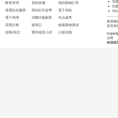
我
帳號管理
我的收藏
我的購物訂單
怡
發通告給廠商
我的紅利金幣
電子喜帖
We
電子相簿
消費評鑑顧客
作品威秀
會員條
尋寶任務
婚筆記
婚展購物廣場
意見與
囍報/採訪
愛的秘笈小抄
心願花園
Copyri
公司
維護建置