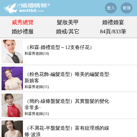
威秀總覽
髮妝美甲
婚禮婚宴
婚紗禮服
婚戒/其它
84頁/833筆
（和霖-婚禮造型～12支春仔花）
和霖男老師(14)
（粉色花飾-編髮造型）唯美的編髮造型·
新娘客
和霖男老師(11)
（簡約-線條盤髮造型）其實盤髮的變化
非常多·
和霖男老師(11)
（不凋花-半盤髮造型）富有紋理感的線
條·波浪