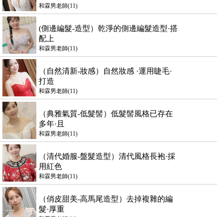
和霖男老師(11)
(側邊編髮-造型）乾淨的側邊編髮造型·搭
配上
和霖男老師(11)
（自然清新-妝感）自然妝感 ·運用睫毛·
打造
和霖男老師(11)
（典雅氣質-低髮髻）低髮髻風格已存在
多年·且
和霖男老師(11)
（清代婚服-盤髮造型）清代風格長袍·採
用紅色
和霖男老師(11)
（俏皮甜美-高馬尾造型）去掉複雜的編
髮·厚重