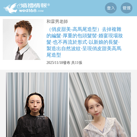
和霖男老師
（俏皮甜美-高馬尾造型）去掉複雜
的編髮·厚重的包頭髮髻·婚宴現場妝
髮·也不再流於形式·以新娘的長髮·
製造出自然波紋·呈現俏皮甜美高馬
尾造型
2025/11/18發布 共11張