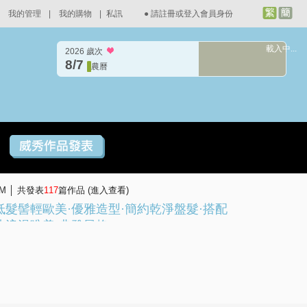
我的管理
|
我的購物
|
私訊
●
請註冊或登入會員身份
載入中...
2026 歲次
8/7
農曆
PM │ 共發表
117
篇作品 (
進入查看
)
低髮髻輕歐美·優雅造型·簡約乾淨盤髮·搭配
造浪漫唯美·典雅風格