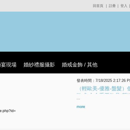
回首頁
|
註冊
|
登入
|
婚宴現場
婚紗禮服攝影
婚戒金飾 / 其他
發表時間：7/18/2025 2:17:26 
（輕歐美-優雅-盤髮）
歐式·合金手工飾品·營
...
more
le.php?id=