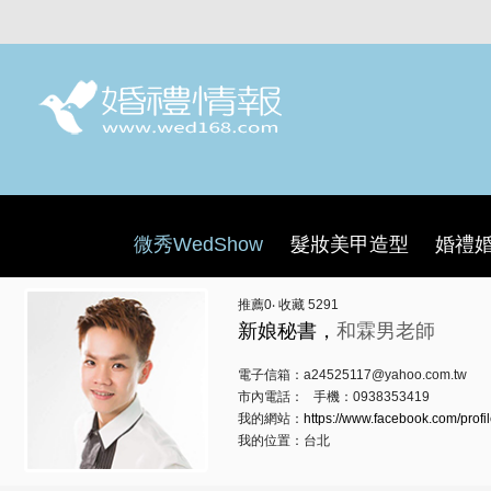
微秀WedShow
髮妝美甲造型
婚禮
推薦
0
‧ 收藏
5291
新娘秘書，
和霖男老師
電子信箱：a24525117@yahoo.com.tw
市內電話： 手機：0938353419
我的網站：
https://www.facebook.com/profi
我的位置：台北