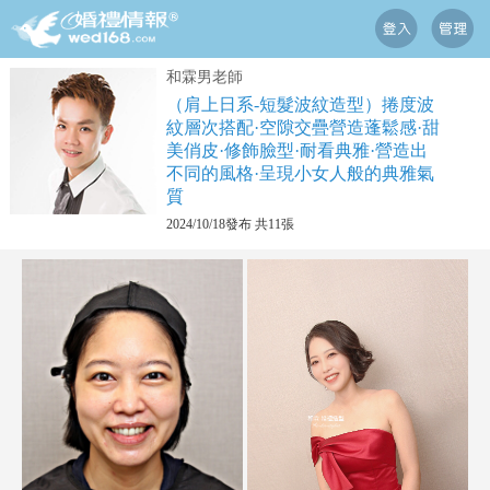
和霖男老師
（肩上日系-短髮波紋造型）捲度波
紋層次搭配·空隙交疊營造蓬鬆感·甜
美俏皮·修飾臉型·耐看典雅·營造出
不同的風格·呈現小女人般的典雅氣
質
2024/10/18發布 共11張