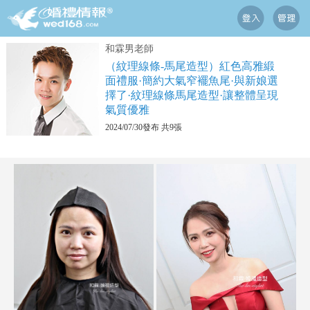
和霖男老師
（紋理線條-馬尾造型）紅色高雅緞
面禮服·簡約大氣窄襬魚尾·與新娘選
擇了·紋理線條馬尾造型·讓整體呈現
氣質優雅
2024/07/30發布 共9張