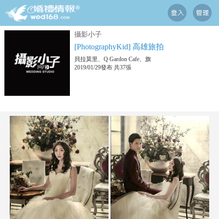
攝影小子
[PhotographyKid] 高雄旅拍
貝拉莫里、Q Gardon Cafe、旗
2019/01/29發布 共37張