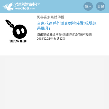
阿魯富多媒體傳播
台東花蓮戶外辦桌婚禮佈置(現場效
果機具)
(婚禮佈置難道只有拍照區嗎?我們擁有整個
2018/12/21發布 共12張