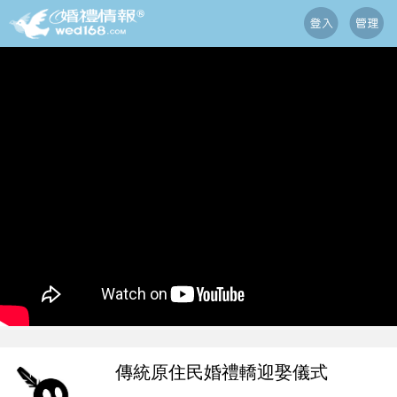
傳統原住民婚禮轎迎娶儀式