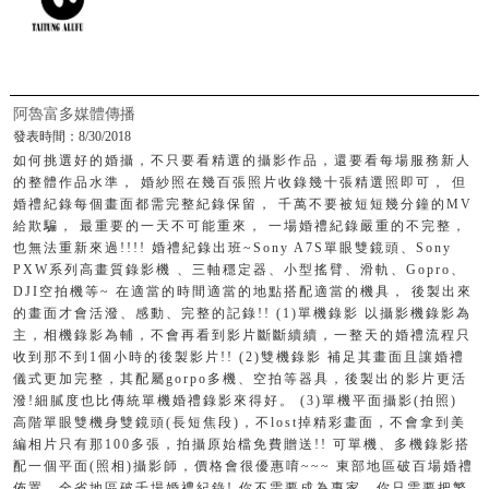
阿魯富多媒體傳播
發表時間：8/30/2018
如何挑選好的婚攝，不只要看精選的攝影作品，還要看每場服務新人
的整體作品水準， 婚紗照在幾百張照片收錄幾十張精選照即可， 但
婚禮紀錄每個畫面都需完整紀錄保留， 千萬不要被短短幾分鐘的MV
給欺騙， 最重要的一天不可能重來， 一場婚禮紀錄嚴重的不完整，
也無法重新來過!!!! 婚禮紀錄出班~Sony A7S單眼雙鏡頭、Sony
PXW系列高畫質錄影機 、三軸穩定器、小型搖臂、滑軌、Gopro、
DJI空拍機等~ 在適當的時間適當的地點搭配適當的機具， 後製出來
的畫面才會活潑、感動、完整的記錄!! (1)單機錄影 以攝影機錄影為
主，相機錄影為輔，不會再看到影片斷斷續續，一整天的婚禮流程只
收到那不到1個小時的後製影片!! (2)雙機錄影 補足其畫面且讓婚禮
儀式更加完整，其配屬gorpo多機、空拍等器具，後製出的影片更活
潑!細膩度也比傳統單機婚禮錄影來得好。 (3)單機平面攝影(拍照)
高階單眼雙機身雙鏡頭(長短焦段)，不lost掉精彩畫面，不會拿到美
編相片只有那100多張，拍攝原始檔免費贈送!! 可單機、多機錄影搭
配一個平面(照相)攝影師，價格會很優惠唷~~~ 東部地區破百場婚禮
佈置，全省地區破千場婚禮紀錄! 你不需要成為專家，你只需要把繁