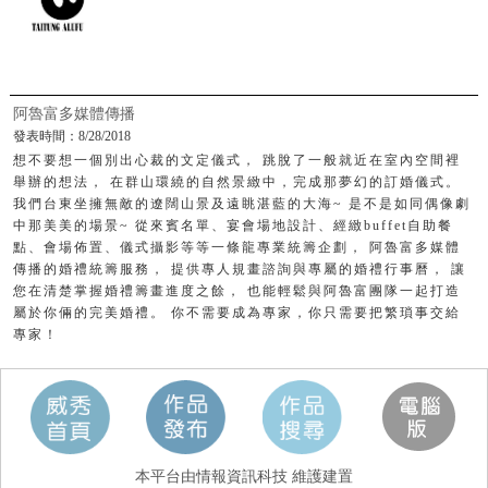
阿魯富多媒體傳播
發表時間：8/28/2018
想不要想一個別出心裁的文定儀式， 跳脫了一般就近在室內空間裡
舉辦的想法， 在群山環繞的自然景緻中，完成那夢幻的訂婚儀式。
我們台東坐擁無敵的遼闊山景及遠眺湛藍的大海~ 是不是如同偶像劇
中那美美的場景~ 從來賓名單、宴會場地設計、經緻buffet自助餐
點、會場佈置、儀式攝影等等一條龍專業統籌企劃， 阿魯富多媒體
傳播的婚禮統籌服務， 提供專人規畫諮詢與專屬的婚禮行事曆， 讓
您在清楚掌握婚禮籌畫進度之餘， 也能輕鬆與阿魯富團隊一起打造
屬於你倆的完美婚禮。 你不需要成為專家，你只需要把繁瑣事交給
專家！
本平台由情報資訊科技 維護建置