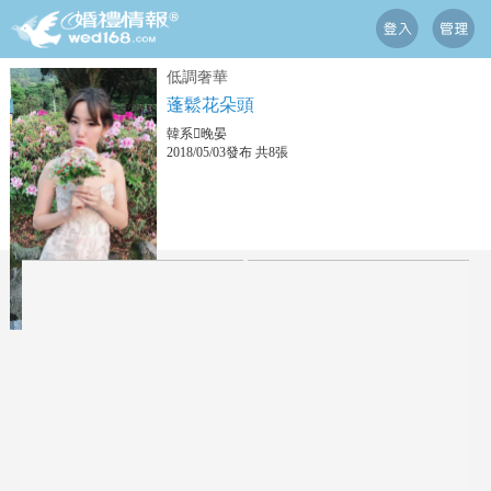
低調奢華
蓬鬆花朵頭
韓系晚晏
2018/05/03發布 共8張