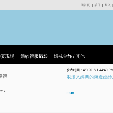
回首頁
|
註冊
|
登入
|
婚宴現場
婚紗禮服攝影
婚戒金飾 / 其他
發表時間：4/9/2018 1:44:40 
婚禮
浪漫又經典的海邊婚紗
...
219
more