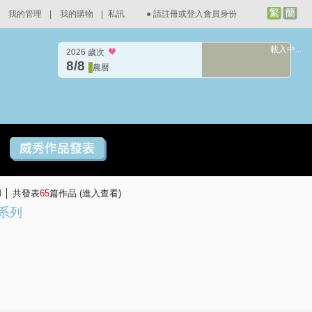
我的管理
|
我的購物
|
私訊
●
請註冊或登入會員身份
載入中...
2026 歲次
8/8
農曆
PM │ 共發表
65
篇作品 (
進入查看
)
系列