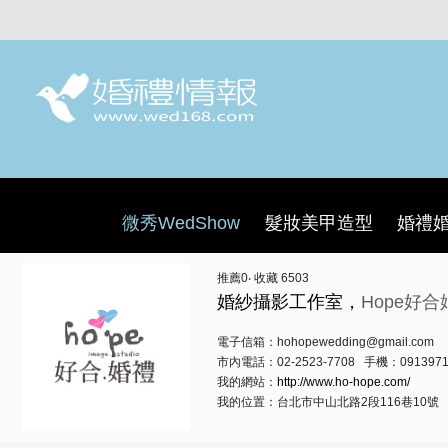
微秀WedShow
髮妝美甲造型
婚禮
推薦
0
‧ 收藏
6503
婚紗攝影工作室，
Hope好合
電子信箱：hohopewedding@gmail.com
市內電話：02-2523-7708 手機：0913971
我的網站：
http://www.ho-hope.com/
我的位置：台北市中山北路2段116巷10號