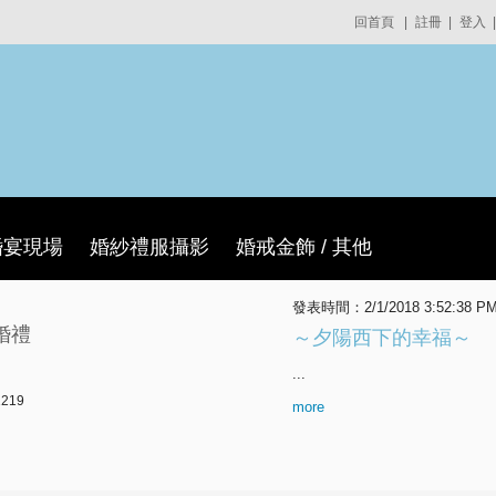
回首頁
|
註冊
|
登入
|
婚宴現場
婚紗禮服攝影
婚戒金飾 / 其他
發表時間：2/1/2018 3:52:38 
婚禮
～夕陽西下的幸福～
...
219
more