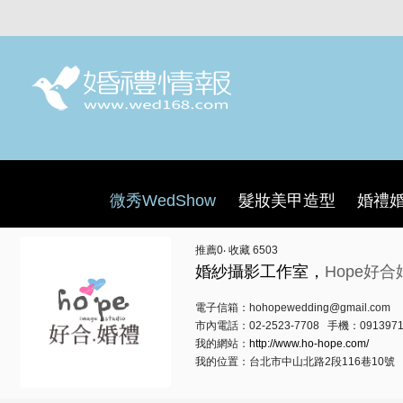
微秀WedShow
髮妝美甲造型
婚禮
推薦
0
‧ 收藏
6503
婚紗攝影工作室，
Hope好合
電子信箱：hohopewedding@gmail.com
市內電話：02-2523-7708 手機：0913971
我的網站：
http://www.ho-hope.com/
我的位置：台北市中山北路2段116巷10號