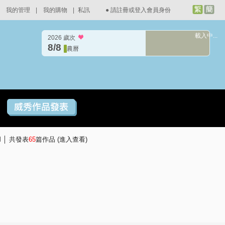
我的管理
|
我的購物
|
私訊
●
請註冊或登入會員身份
載入中...
2026 歲次
8/8
農曆
PM │ 共發表
65
篇作品 (
進入查看
)