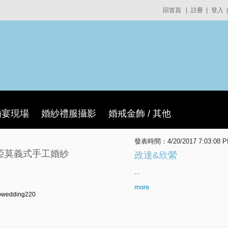
回首頁
|
註冊
|
登入
|
婚宴現場
婚紗禮服攝影
婚戒金飾 / 其他
發表時間：4/20/2017 7:03:08 
 緹亞莫義式手工婚紗
政達&欣縈
...
more
mowedding220