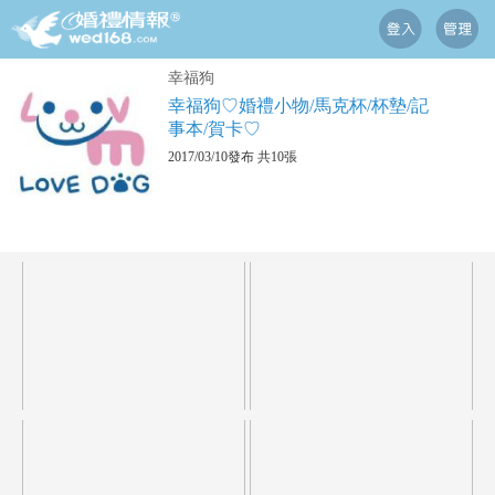
幸福狗
幸福狗♡婚禮小物/馬克杯/杯墊/記
事本/賀卡♡
2017/03/10發布 共10張