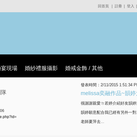
回首頁
|
註冊
|
登入
|
婚宴現場
婚紗禮服攝影
婚戒金飾 / 其他
發表時間：2/11/2015 1:51:34 
團隊
melissa奕融作品~韻
很謝謝親愛ㄉ若婷介紹好友韻婷
06
韻婷願意配合我已經有另外一對
le.php?id=
老師夏萍去...
more