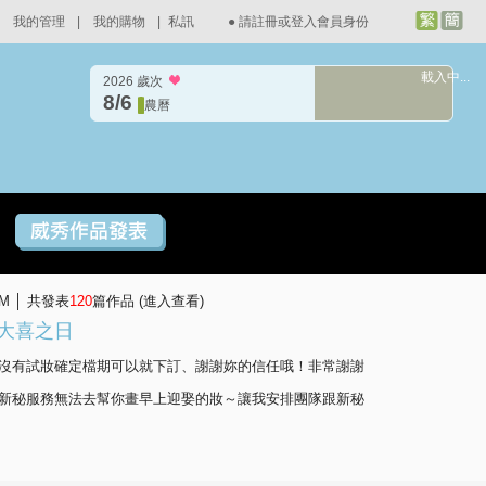
我的管理
|
我的購物
|
私訊
●
請註冊或登入會員身份
載入中...
2026 歲次
8/6
農曆
PM │ 共發表
120
篇作品 (
進入查看
)
婷大喜之日
沒有試妝確定檔期可以就下訂、謝謝妳的信任哦！非常謝謝
新秘服務無法去幫你畫早上迎娶的妝～讓我安排團隊跟新秘