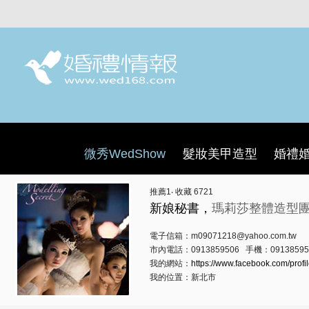
微秀WedShow
髮妝美甲造型
婚禮
推薦
1
‧ 收藏
6721
新娘秘書，
瑪莉莎整體造型
電子信箱：m09071218@yahoo.com.tw
市內電話：0913859506 手機：09138595
我的網站：
https://www.facebook.com/profi
我的位置：新北市