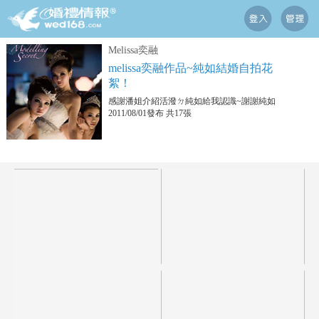
Melissa奕融
melissa奕融作品~純如結婚自拍花
絮！
感謝潘姐介紹活潑ㄉ純如給我認識~謝謝純如
2011/08/01發布 共17張