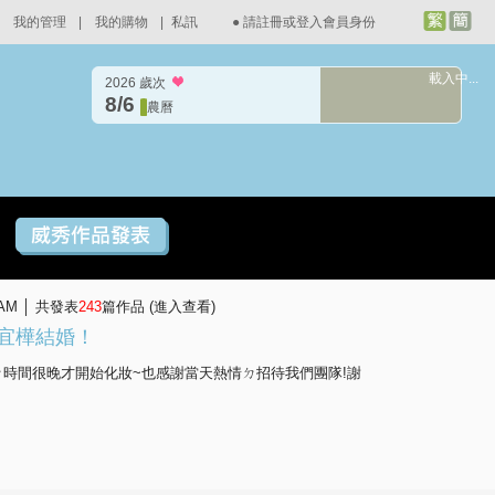
我的管理
|
我的購物
|
私訊
●
請註冊或登入會員身份
載入中...
2026 歲次
8/6
農曆
 AM │ 共發表
243
篇作品 (
進入查看
)
自拍宜樺結婚！
ㄉ時間很晚才開始化妝~也感謝當天熱情ㄉ招待我們團隊!謝