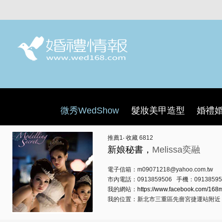
微秀WedShow
髮妝美甲造型
婚禮
推薦
1
‧ 收藏
6812
新娘秘書，
Melissa奕融
電子信箱：m09071218@yahoo.com.tw
市內電話：0913859506 手機：09138595
我的網站：
https://www.facebook.com/168m
我的位置：新北市三重區先嗇宮捷運站附近