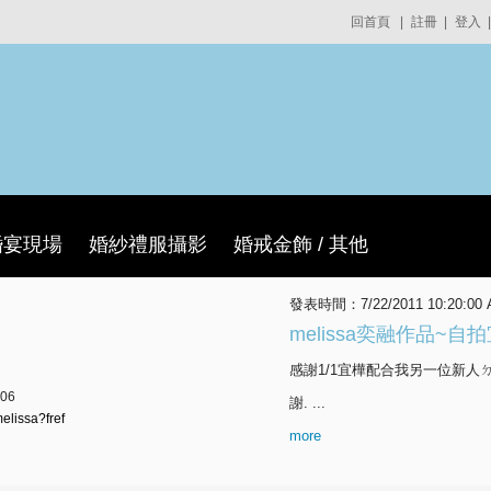
回首頁
|
註冊
|
登入
|
婚宴現場
婚紗禮服攝影
婚戒金飾 / 其他
發表時間：7/22/2011 10:20:00
melissa奕融作品~
感謝1/1宜樺配合我另一位新人
06
謝. ...
elissa?fref
more