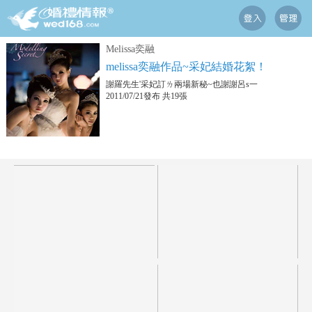
Melissa奕融
melissa奕融作品~采妃結婚花絮！
謝羅先生'采妃訂ㄌ兩場新秘~也謝謝呂s一
2011/07/21發布 共19張