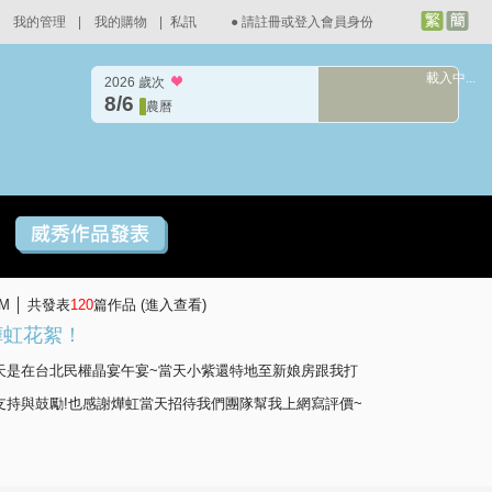
我的管理
|
我的購物
|
私訊
●
請註冊或登入會員身份
載入中...
2026 歲次
8/6
農曆
PM │ 共發表
120
篇作品 (
進入查看
)
拍燁虹花絮！
天是在台北民權晶宴午宴~當天小紫還特地至新娘房跟我打
支持與鼓勵!也感謝燁虹當天招待我們團隊幫我上網寫評價~