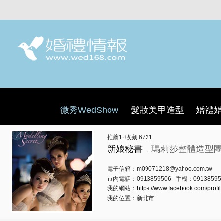
微秀WedShow
髮妝美甲造型
婚禮
推薦
1
‧ 收藏
6721
新娘秘書，
瑪莉莎整體造型
電子信箱：m09071218@yahoo.com.tw
市內電話：0913859506 手機：09138595
我的網站：
https://www.facebook.com/profi
我的位置：新北市