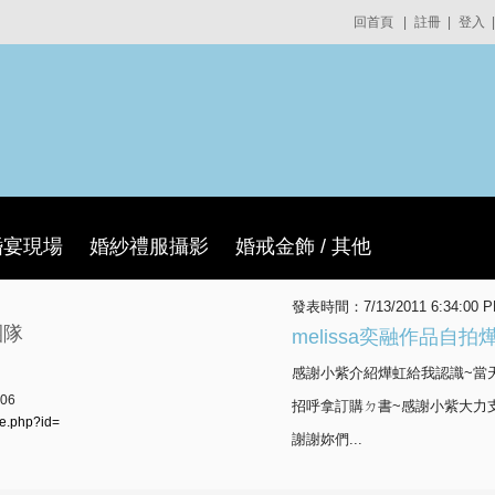
回首頁
|
註冊
|
登入
|
婚宴現場
婚紗禮服攝影
婚戒金飾 / 其他
發表時間：7/13/2011 6:34:00 
團隊
melissa奕融作品自
感謝小紫介紹燁虹給我認識~當
06
招呼拿訂購ㄉ書~感謝小紫大力
le.php?id=
謝謝妳們...
more