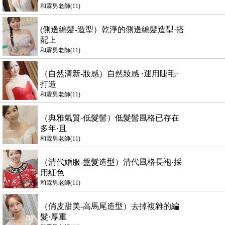
和霖男老師(11)
(側邊編髮-造型）乾淨的側邊編髮造型·搭
配上
和霖男老師(11)
（自然清新-妝感）自然妝感 ·運用睫毛·
打造
和霖男老師(11)
（典雅氣質-低髮髻）低髮髻風格已存在
多年·且
和霖男老師(11)
（清代婚服-盤髮造型）清代風格長袍·採
用紅色
和霖男老師(11)
（俏皮甜美-高馬尾造型）去掉複雜的編
髮·厚重