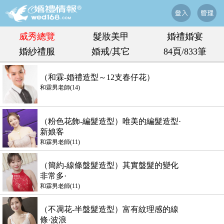
威秀總覽
髮妝美甲
婚禮婚宴
婚紗禮服
婚戒/其它
84頁/833筆
（和霖-婚禮造型～12支春仔花）
和霖男老師(14)
（粉色花飾-編髮造型）唯美的編髮造型·
新娘客
和霖男老師(11)
（簡約-線條盤髮造型）其實盤髮的變化
非常多·
和霖男老師(11)
（不凋花-半盤髮造型）富有紋理感的線
條·波浪