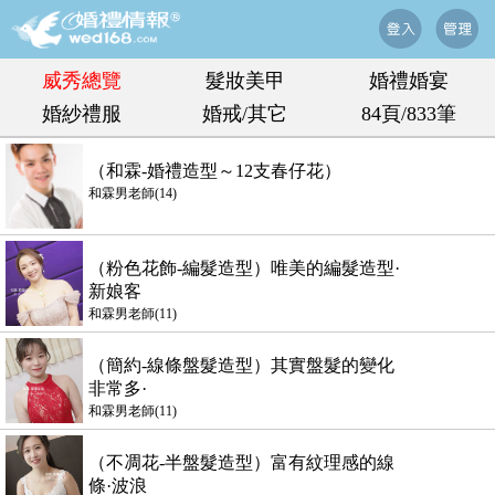
威秀總覽
髮妝美甲
婚禮婚宴
婚紗禮服
婚戒/其它
84頁/833筆
（和霖-婚禮造型～12支春仔花）
和霖男老師(14)
（粉色花飾-編髮造型）唯美的編髮造型·
新娘客
和霖男老師(11)
（簡約-線條盤髮造型）其實盤髮的變化
非常多·
和霖男老師(11)
（不凋花-半盤髮造型）富有紋理感的線
條·波浪