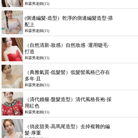
和霖男老師(11)
(側邊編髮-造型）乾淨的側邊編髮造型·搭
配上
和霖男老師(11)
（自然清新-妝感）自然妝感 ·運用睫毛·
打造
和霖男老師(11)
（典雅氣質-低髮髻）低髮髻風格已存在
多年·且
和霖男老師(11)
（清代婚服-盤髮造型）清代風格長袍·採
用紅色
和霖男老師(11)
（俏皮甜美-高馬尾造型）去掉複雜的編
髮·厚重