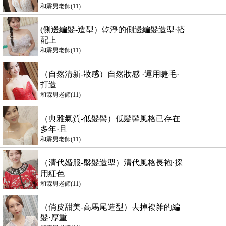
和霖男老師(11)
(側邊編髮-造型）乾淨的側邊編髮造型·搭
配上
和霖男老師(11)
（自然清新-妝感）自然妝感 ·運用睫毛·
打造
和霖男老師(11)
（典雅氣質-低髮髻）低髮髻風格已存在
多年·且
和霖男老師(11)
（清代婚服-盤髮造型）清代風格長袍·採
用紅色
和霖男老師(11)
（俏皮甜美-高馬尾造型）去掉複雜的編
髮·厚重