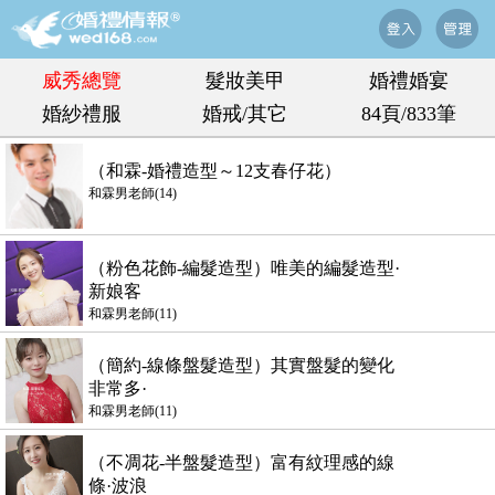
威秀總覽
髮妝美甲
婚禮婚宴
婚紗禮服
婚戒/其它
84頁/833筆
（和霖-婚禮造型～12支春仔花）
和霖男老師(14)
（粉色花飾-編髮造型）唯美的編髮造型·
新娘客
和霖男老師(11)
（簡約-線條盤髮造型）其實盤髮的變化
非常多·
和霖男老師(11)
（不凋花-半盤髮造型）富有紋理感的線
條·波浪