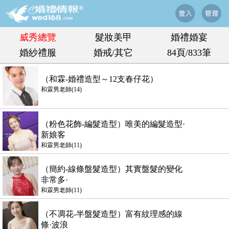
威秀總覽
髮妝美甲
婚禮婚宴
婚紗禮服
婚戒/其它
84頁/833筆
（和霖-婚禮造型～12支春仔花）
和霖男老師(14)
（粉色花飾-編髮造型）唯美的編髮造型·
新娘客
和霖男老師(11)
（簡約-線條盤髮造型）其實盤髮的變化
非常多·
和霖男老師(11)
（不凋花-半盤髮造型）富有紋理感的線
條·波浪