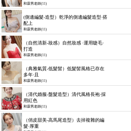
和霖男老師(11)
(側邊編髮-造型）乾淨的側邊編髮造型·搭
配上
和霖男老師(11)
（自然清新-妝感）自然妝感 ·運用睫毛·
打造
和霖男老師(11)
（典雅氣質-低髮髻）低髮髻風格已存在
多年·且
和霖男老師(11)
（清代婚服-盤髮造型）清代風格長袍·採
用紅色
和霖男老師(11)
（俏皮甜美-高馬尾造型）去掉複雜的編
髮·厚重