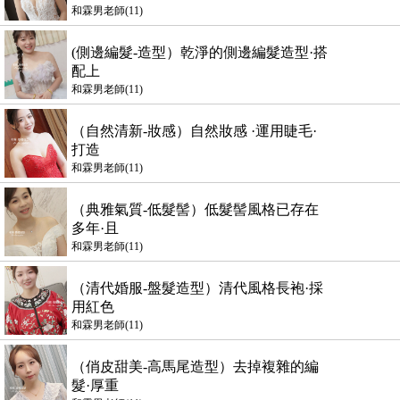
和霖男老師(11)
(側邊編髮-造型）乾淨的側邊編髮造型·搭
配上
和霖男老師(11)
（自然清新-妝感）自然妝感 ·運用睫毛·
打造
和霖男老師(11)
（典雅氣質-低髮髻）低髮髻風格已存在
多年·且
和霖男老師(11)
（清代婚服-盤髮造型）清代風格長袍·採
用紅色
和霖男老師(11)
（俏皮甜美-高馬尾造型）去掉複雜的編
髮·厚重