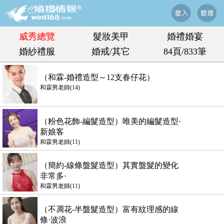
威秀總覽
髮妝美甲
婚禮婚宴
婚紗禮服
婚戒/其它
84頁/833筆
（和霖-婚禮造型～12支春仔花）
和霖男老師(14)
（粉色花飾-編髮造型）唯美的編髮造型·
新娘客
和霖男老師(11)
（簡約-線條盤髮造型）其實盤髮的變化
非常多·
和霖男老師(11)
（不凋花-半盤髮造型）富有紋理感的線
條·波浪