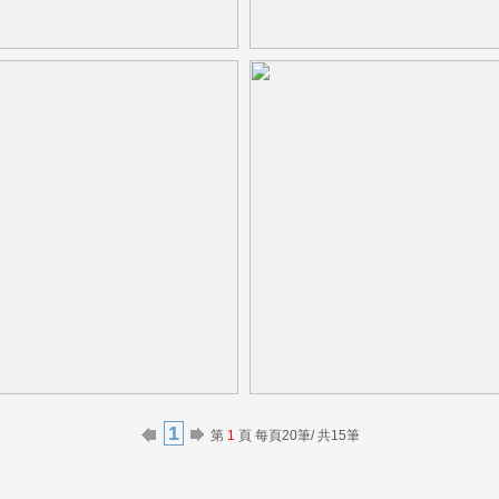
1
第
1
頁 每頁20筆/ 共15筆