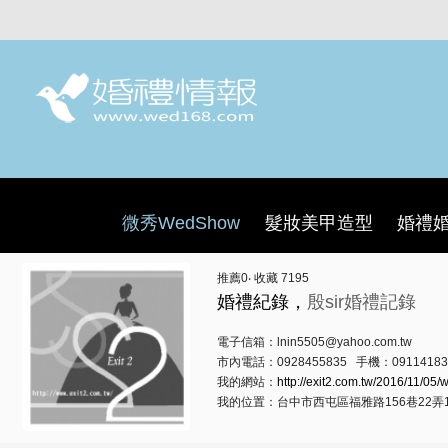
微秀WedShow
髮妝美甲造型
婚禮
推薦
0
‧ 收藏
7195
婚禮紀錄，
殷sir婚禮記錄
電子信箱：lnin5505@yahoo.com.tw
市內電話：0928455835 手機：09114183
我的網站：
http://exit2.com.tw/2016/11/05
我的位置：台中市西屯區福雅路156巷22弄