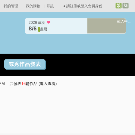
我的管理
|
我的購物
|
私訊
●
請註冊或登入會員身份
載入中...
2026 歲次
8/6
農曆
 PM │ 共發表
16
篇作品 (
進入查看
)
宴