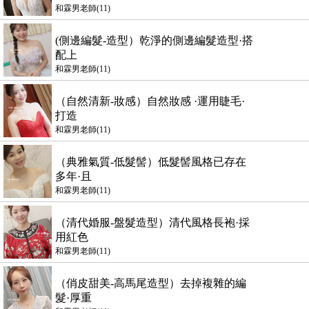
和霖男老師(11)
(側邊編髮-造型）乾淨的側邊編髮造型·搭
配上
和霖男老師(11)
（自然清新-妝感）自然妝感 ·運用睫毛·
打造
和霖男老師(11)
（典雅氣質-低髮髻）低髮髻風格已存在
多年·且
和霖男老師(11)
（清代婚服-盤髮造型）清代風格長袍·採
用紅色
和霖男老師(11)
（俏皮甜美-高馬尾造型）去掉複雜的編
髮·厚重