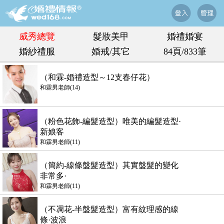
威秀總覽
髮妝美甲
婚禮婚宴
婚紗禮服
婚戒/其它
84頁/833筆
（和霖-婚禮造型～12支春仔花）
和霖男老師(14)
（粉色花飾-編髮造型）唯美的編髮造型·
新娘客
和霖男老師(11)
（簡約-線條盤髮造型）其實盤髮的變化
非常多·
和霖男老師(11)
（不凋花-半盤髮造型）富有紋理感的線
條·波浪