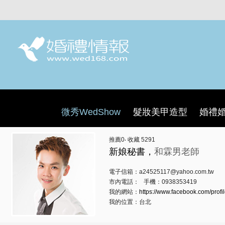
微秀WedShow
髮妝美甲造型
婚禮
推薦
0
‧ 收藏
5291
新娘秘書，
和霖男老師
電子信箱：a24525117@yahoo.com.tw
市內電話： 手機：0938353419
我的網站：
https://www.facebook.com/profi
我的位置：台北