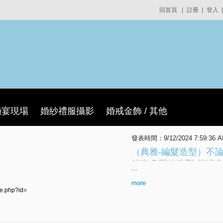
回首頁
|
註冊
|
登入
|
婚宴現場
婚紗禮服攝影
婚戒金飾 / 其他
發表時間：9/12/2024 7:59:36 
（典雅-編髮造型）不論
能有多變的造型·能擁
...
more
le.php?id=