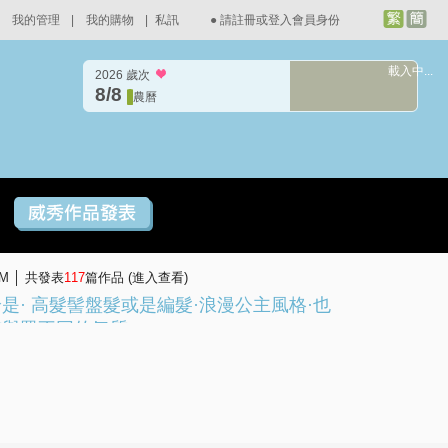
我的管理
|
我的購物
|
私訊
●
請註冊或登入會員身份
載入中...
2026 歲次
8/8
農曆
AM │ 共發表
117
篇作品 (
進入查看
)
是· 高髮髻盤髮或是編髮·浪漫公主風格·也
有與眾不同的氣質