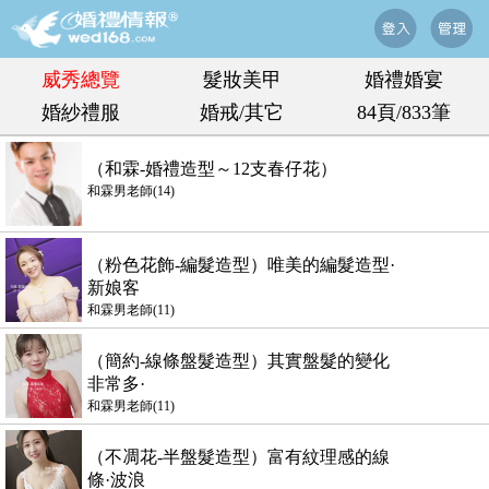
威秀總覽
髮妝美甲
婚禮婚宴
婚紗禮服
婚戒/其它
84頁/833筆
（和霖-婚禮造型～12支春仔花）
和霖男老師(14)
（粉色花飾-編髮造型）唯美的編髮造型·
新娘客
和霖男老師(11)
（簡約-線條盤髮造型）其實盤髮的變化
非常多·
和霖男老師(11)
（不凋花-半盤髮造型）富有紋理感的線
條·波浪