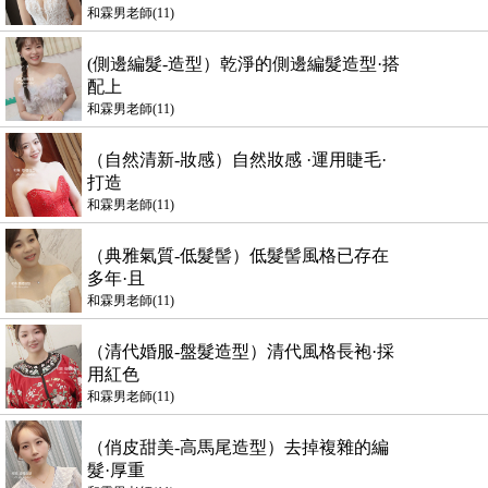
和霖男老師(11)
(側邊編髮-造型）乾淨的側邊編髮造型·搭
配上
和霖男老師(11)
（自然清新-妝感）自然妝感 ·運用睫毛·
打造
和霖男老師(11)
（典雅氣質-低髮髻）低髮髻風格已存在
多年·且
和霖男老師(11)
（清代婚服-盤髮造型）清代風格長袍·採
用紅色
和霖男老師(11)
（俏皮甜美-高馬尾造型）去掉複雜的編
髮·厚重