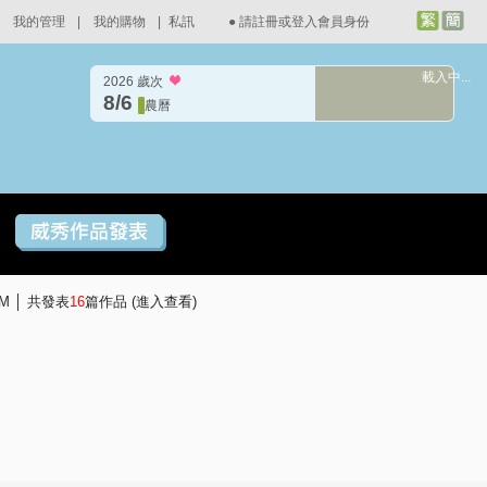
我的管理
|
我的購物
|
私訊
●
請註冊或登入會員身份
載入中...
2026 歲次
8/6
農曆
PM │ 共發表
16
篇作品 (
進入查看
)