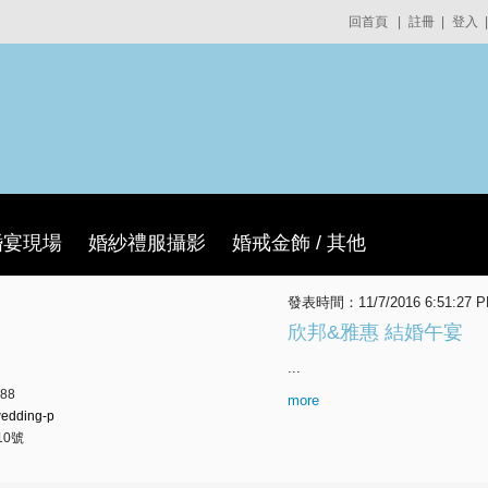
回首頁
|
註冊
|
登入
|
婚宴現場
婚紗禮服攝影
婚戒金飾 / 其他
發表時間：11/7/2016 6:51:27 
欣邦&雅惠 結婚午宴
...
88
more
/wedding-p
10號