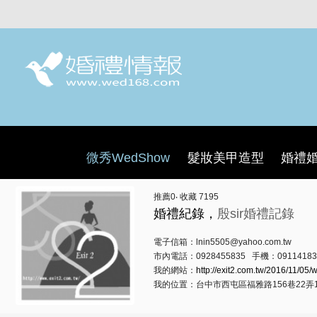
微秀WedShow
髮妝美甲造型
婚禮
推薦
0
‧ 收藏
7195
婚禮紀錄，
殷sir婚禮記錄
電子信箱：lnin5505@yahoo.com.tw
市內電話：0928455835 手機：09114183
我的網站：
http://exit2.com.tw/2016/11/05
我的位置：台中市西屯區福雅路156巷22弄