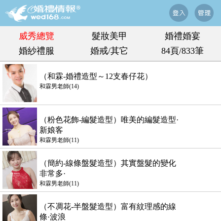
威秀總覽
髮妝美甲
婚禮婚宴
婚紗禮服
婚戒/其它
84頁/833筆
（和霖-婚禮造型～12支春仔花）
和霖男老師(14)
（粉色花飾-編髮造型）唯美的編髮造型·
新娘客
和霖男老師(11)
（簡約-線條盤髮造型）其實盤髮的變化
非常多·
和霖男老師(11)
（不凋花-半盤髮造型）富有紋理感的線
條·波浪