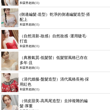
和霖男老師(11)
(側邊編髮-造型）乾淨的側邊編髮造型·搭
配上
和霖男老師(11)
（自然清新-妝感）自然妝感 ·運用睫毛·
打造
和霖男老師(11)
（典雅氣質-低髮髻）低髮髻風格已存在
多年·且
和霖男老師(11)
（清代婚服-盤髮造型）清代風格長袍·採
用紅色
和霖男老師(11)
（俏皮甜美-高馬尾造型）去掉複雜的編
髮·厚重